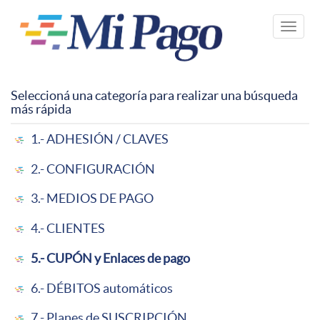
Pasar
al
Toggle
contenido
naviga
principal
Seleccioná una categoría para realizar una búsqueda
más rápida
1.- ADHESIÓN / CLAVES
2.- CONFIGURACIÓN
3.- MEDIOS DE PAGO
4.- CLIENTES
5.- CUPÓN y Enlaces de pago
6.- DÉBITOS automáticos
7.- Planes de SUSCRIPCIÓN