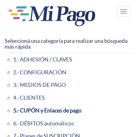
Pasar
al
Toggle
contenido
naviga
principal
Seleccioná una categoría para realizar una búsqueda
más rápida
1.- ADHESIÓN / CLAVES
2.- CONFIGURACIÓN
3.- MEDIOS DE PAGO
4.- CLIENTES
5.- CUPÓN y Enlaces de pago
6.- DÉBITOS automáticos
7.- Planes de SUSCRIPCIÓN