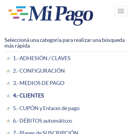
Pasar
al
Toggle
contenido
naviga
principal
Seleccioná una categoría para realizar una búsqueda
más rápida
1.- ADHESIÓN / CLAVES
2.- CONFIGURACIÓN
3.- MEDIOS DE PAGO
4.- CLIENTES
5.- CUPÓN y Enlaces de pago
6.- DÉBITOS automáticos
7.- Planes de SUSCRIPCIÓN