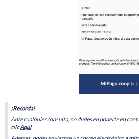
¡Recorda!
Ante cualquier consulta, no dudes en ponerte en cont
clic
Aqui
.
Ademas, podes enviarnos un correo electrónico a
mip