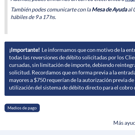
También podes comunicarte con la
Mesa de Ayuda
al 
hábiles de 9 a 17 hs.
¡Importante!
Le informamos que con motivo de la entr
todas las reversiones de débito solicitadas por los Clie
cursadas, sin limitación de importe, debiendo reintegra
solicitud. Recordamos que en forma previa a la entrad
mayores a $750 requerían de la autorización previa de
utilización del sistema de débito directo para el cobr
Medios de pago
Más ayud