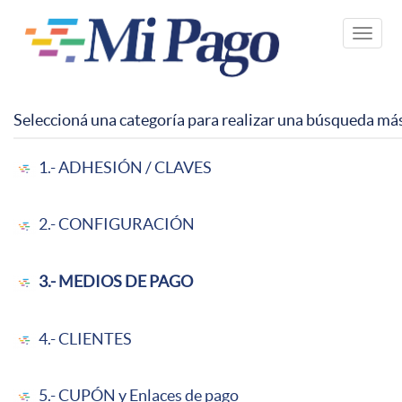
Pasar
al
Toggle
contenido
naviga
principal
Seleccioná una categoría para realizar una búsqueda má
1.- ADHESIÓN / CLAVES
2.- CONFIGURACIÓN
3.- MEDIOS DE PAGO
4.- CLIENTES
5.- CUPÓN y Enlaces de pago